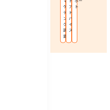
マー
ト
ポー
ケ
ア
ト
ティ
ド
ン
バ
グ
イ
調
ス
査