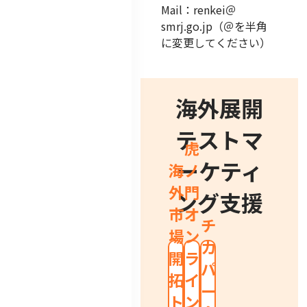
Mail：renkei＠
smrj.go.jp（＠を半角
に変更してください）
海外展開
テストマ
虎
ーケティ
海
ノ
外
門
ング支援
市
オ
チ
場
ン
カ
開
ラ
パ
拓
イ
ー
ト
ン