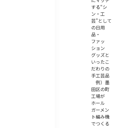
にマッチ
する“シ
ン・工
芸”として
の日用
品・
ファッ
ション
グッズと
いったこ
だわりの
手工芸品
例）墨
田区の町
工場が
ホール
ガーメン
ト編み機
でつくる