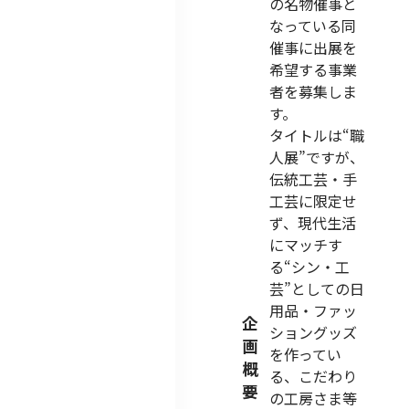
の名物催事と
なっている同
催事に出展を
希望する事業
者を募集しま
す。
タイトルは“職
人展”ですが、
伝統工芸・手
工芸に限定せ
ず、現代生活
にマッチす
る“シン・工
芸”としての日
用品・ファッ
企
ショングッズ
画
を作ってい
概
る、こだわり
要
の工房さま等