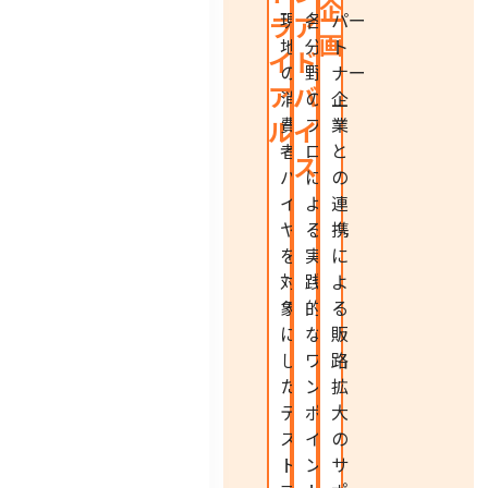
企
現
各
パー
ラ
ア
画
地
分
ト
イ
ド
の
野
ナー
ア
バ
消
の
企
費
プ
業
ル
イ
者・
ロ
と
ス
バ
に
の
イ
よ
連
ヤー
る
携
を
実
に
対
践
よ
象
的
る
に
な
販
し
ワ
路
た
ン
拡
テ
ポ
大
ス
イ
の
ト
ン
サ