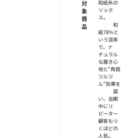
和紙糸の
対
ソック
象
ス。
商
和
品
紙78％と
いう混率
で、ナ
チュラル
な履き心
地と“角質
ツルツ
ル”効果を
謳
い、会期
中にリ
ピーター
顧客もつ
くほどの
人気。