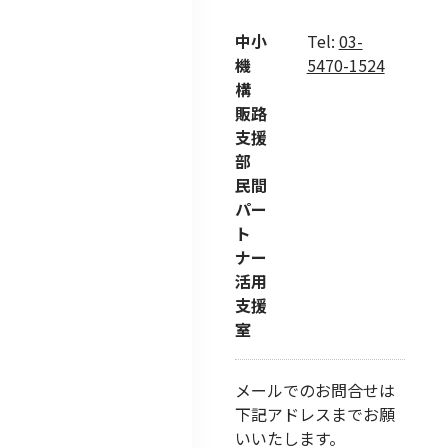
中小
Tel:
03-
機
5470-1524
構
販路
支援
部
民間
パー
ト
ナー
活用
支援
室
メールでのお問合せは
下記アドレスまでお願
いいたします。