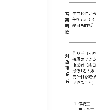
営
午前10時から
午後7時（最
業
終日も同様）
時
間
作り手自ら直
対
接販売できる
象
事業者（終日
事
最低1名の販
業
売体制を確保
者
できること）
伝統工
芸・手工