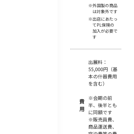
外国製の商品
は対象外です
出店にあたっ
てPL保険の
加入が必要で
す
出展料：
55,000円（基
本の什器費用
を含む）
※会期の前
費
半、後半とも
用
に同額です
※販売員費、
商品運送費、
宿泊費等の費