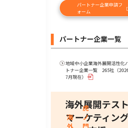
パートナー企業申請フ
ォーム
パートナー企業一覧
地域中小企業海外展開活性化
トナー企業一覧 265社（202
7月現在）
海外展開テス
虎
マーケティン
海
ノ
外
門