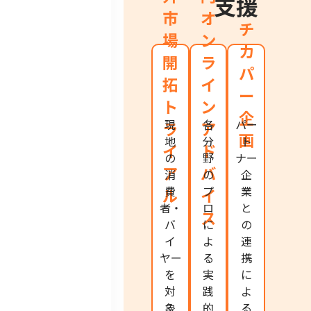
支援
市
オ
チ
場
ン
カ
開
ラ
パ
拓
イ
ー
ト
ン
企
現
各
パー
ラ
ア
画
地
分
ト
イ
ド
の
野
ナー
ア
バ
消
の
企
費
プ
業
ル
イ
者・
ロ
と
ス
バ
に
の
イ
よ
連
ヤー
る
携
を
実
に
対
践
よ
象
的
る