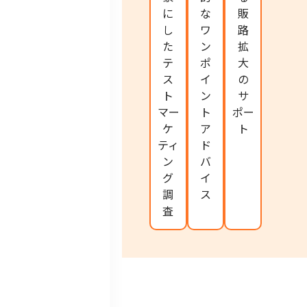
に
な
販
し
ワ
路
た
ン
拡
テ
ポ
大
ス
イ
の
ト
ン
サ
マー
ト
ポー
ケ
ア
ト
ティ
ド
ン
バ
グ
イ
調
ス
査