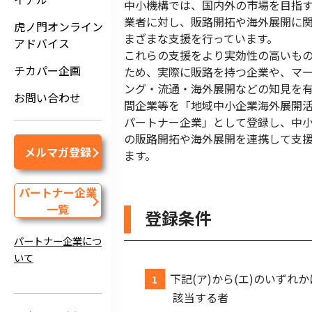
中小機構では、国内外の市場を目指
業者に対し、販路開拓や海外展開に
虎ノ門オンライン
まざまな支援を行っています。
アドバイス
これらの支援をより実効性の高いも
チカパー企画
ため、実際に販路を持つ企業や、マ
ング・流通・海外展開などの知見を
お問い合わせ
間企業等を「地域中小企業海外展開
パートナー企業」として登録し、中
の販路開拓や海外展開を連携して支
メルマガ登録
ます。
パートナー企業
一覧
登録条件
パートナー企業につ
いて
下記(ア)から(エ)のいずれか
該当する者