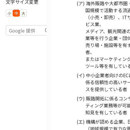
文字サイズ変更
(ア) 海外販路や大都市圏
国規模で活動する流
小
中
大
（小売・卸売）、IT
ビス業、
メディア、観光関連
業等を行う企業・団
売り場・施設等を有
者、
またはマーケティン
ツール等を有してい
(イ) 中小企業者向けのEC
係る信頼性の高いサ
スを提供している者
(ウ) 販路開拓に係るコン
ティング業務等が可
知見を有している者
(エ) 機構が認める企業、
（地域規模で有力な