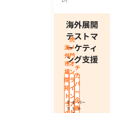
い）
海外展開
テストマ
虎
ーケティ
海
ノ
外
門
ング支援
市
オ
チ
場
ン
カ
開
ラ
パ
拓
イ
ー
ト
ン
企
現
各
パー
ラ
ア
画
地
分
ト
イ
ド