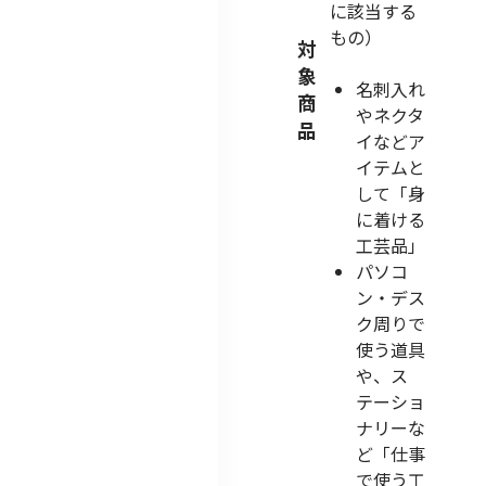
に該当する
もの）
対
象
名刺入れ
商
やネクタ
品
イなどア
イテムと
して「身
に着ける
工芸品」
パソコ
ン・デス
ク周りで
使う道具
や、ス
テーショ
ナリーな
ど「仕事
で使う工