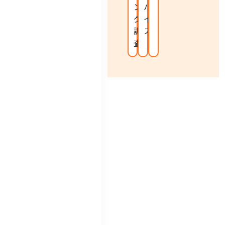
ン
バ
グ
イ
調
ス
査