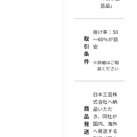
芸品」
掛け率：50
取
～60％が目
引
安
条
件
詳細はご相
談ください
日本工芸株
式会社へ納
商
品いただ
品
き、同社が
発
国内、海外
へ発送する
送