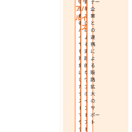
の
野
ナー
ア
バ
消
の
企
費
プ
業
ル
イ
者・
ロ
と
ス
バ
に
の
イ
よ
連
ヤー
る
携
を
実
に
対
践
よ
象
的
る
に
な
販
し
ワ
路
た
ン
拡
テ
ポ
大
ス
イ
の
ト
ン
サ
マー
ト
ポー
ケ
ア
ト
ティ
ド