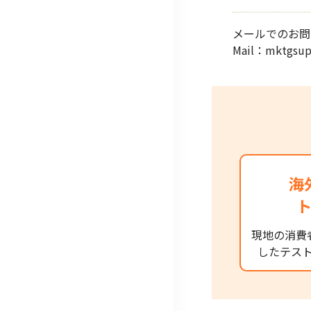
メールでのお問
Mail：mktg
海
現地の消費
したテス