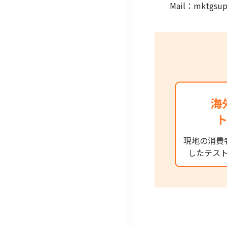
Mail：mktg
海
現地の消費
したテス