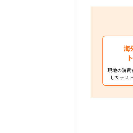
海
現地の消費
したテス