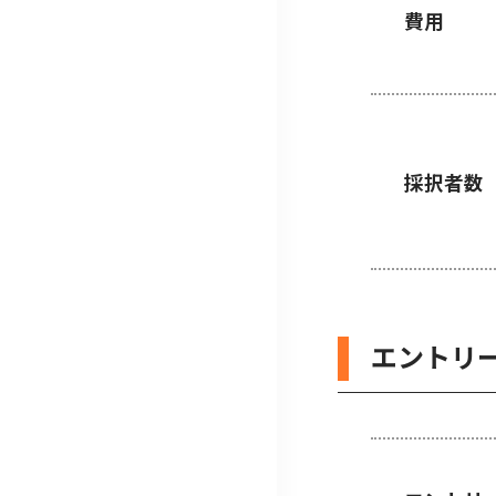
費用
採択者数
エントリ