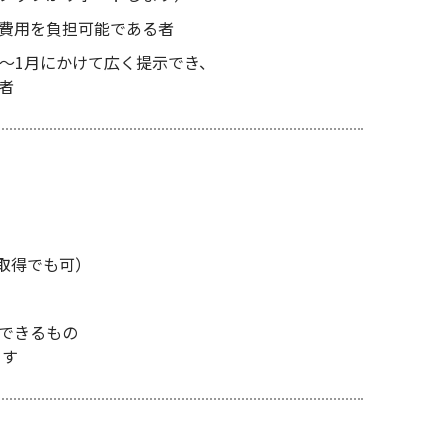
費用を負担可能である者
月～1月にかけて広く提示でき、
者
取得でも可）
できるもの
ます